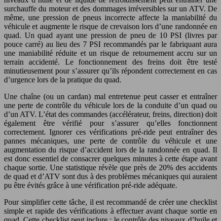
surchauffe du moteur et des dommages irréversibles sur un ATV. De
même, une pression de pneus incorrecte affecte la maniabilité du
véhicule et augmente le risque de crevaison lors d’une randonnée en
quad. Un quad ayant une pression de pneu de 10 PSI (livres par
pouce carré) au lieu des 7 PSI recommandés par le fabriquant aura
une maniabilité réduite et un risque de retournement accru sur un
terrain accidenté. Le fonctionnement des freins doit être testé
minutieusement pour s’assurer qu’ils répondent correctement en cas
d’urgence lors de la pratique du quad.
Une chaîne (ou un cardan) mal entretenue peut casser et entraîner
une perte de contrôle du véhicule lors de la conduite d’un quad ou
d’un ATV. L’état des commandes (accélérateur, freins, direction) doit
également être vérifié pour s’assurer qu’elles fonctionnent
correctement. Ignorer ces vérifications pré-ride peut entraîner des
pannes mécaniques, une perte de contrôle du véhicule et une
augmentation du risque d’accident lors de la randonnée en quad. Il
est donc essentiel de consacrer quelques minutes à cette étape avant
chaque sortie. Une statistique révèle que près de 20% des accidents
de quad et d’ATV sont dus à des problèmes mécaniques qui auraient
pu être évités grâce à une vérification pré-ride adéquate.
Pour simplifier cette tâche, il est recommandé de créer une checklist
simple et rapide des vérifications à effectuer avant chaque sortie en
quad. Cette checklist peut inclure : le contrôle des niveaux d’huile et